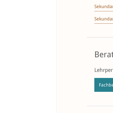
Sekundar
Sekundar
Bera
Lehrpe
Fachbe