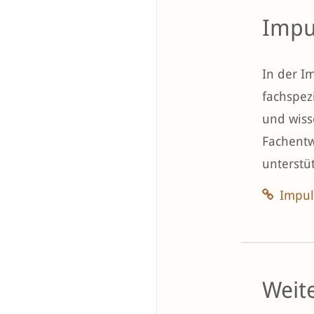
Impu
In der I
fachspez
und wiss
Fachentw
unterstü
Impul
Weit