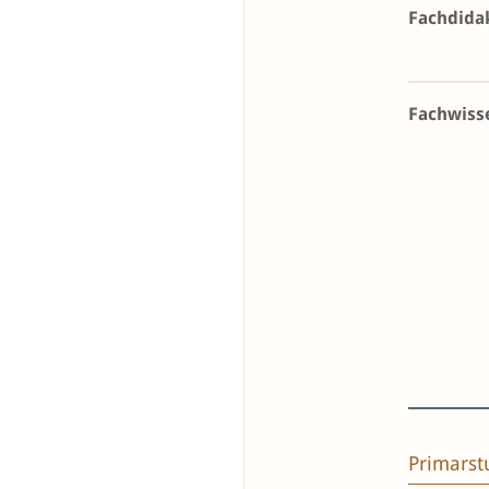
Fachdida
Fachwiss
Primarst