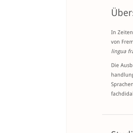
Über
In Zeite
von Frem
lingua f
Die Ausb
handlung
Sprachen
fachdida