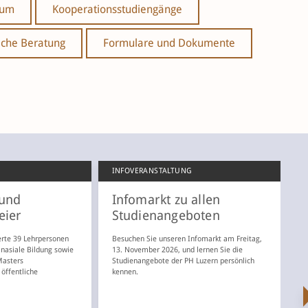
ium
Kooperationsstudiengänge
iche Beratung
Formulare und Dokumente
INFOVERANSTALTUNG
N
und
Infomarkt zu allen
N
eier
Studienangeboten
D
d
erte 39 Lehrpersonen
Besuchen Sie unseren Infomarkt am Freitag,
w
nasiale Bildung sowie
13. November 2026, und lernen Sie die
E
Masters
Studienangebote der PH Luzern persönlich
Zy
 öffentliche
kennen.
.