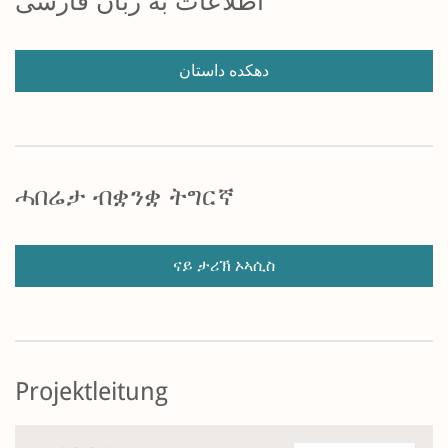
اطلاعات به زبان فارسی
دهکده داستان
ሓበሬታ ብቋንቋ ትግርኛ
ናይ ታሪኽ ኦኣሲስ
Projektleitung