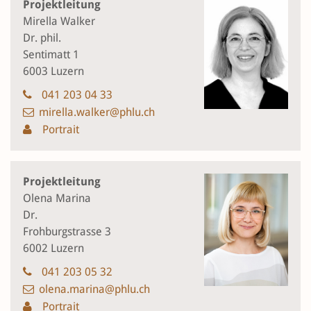
Projektleitung
Mirella Walker
Dr. phil.
Sentimatt 1
6003 Luzern
041 203 04 33
mirella.walker@phlu.ch
Portrait
Projektleitung
Olena Marina
Dr.
Frohburgstrasse 3
6002 Luzern
041 203 05 32
olena.marina@phlu.ch
Portrait