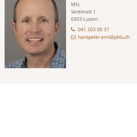
MSc
Sentimatt 1
6003 Luzern
041 203 00 37
hanspeter.erni@phlu.ch