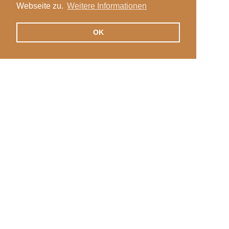
Webseite zu.
Weitere Informationen
OK
Veranstaltungen
Login
News
Stellen
International
Kontakt
Praxisausbildung
Standorte