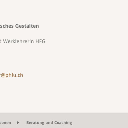
isches Gestalten
d Werklehrerin HFG
r@phlu.ch
sonen
Beratung und Coaching