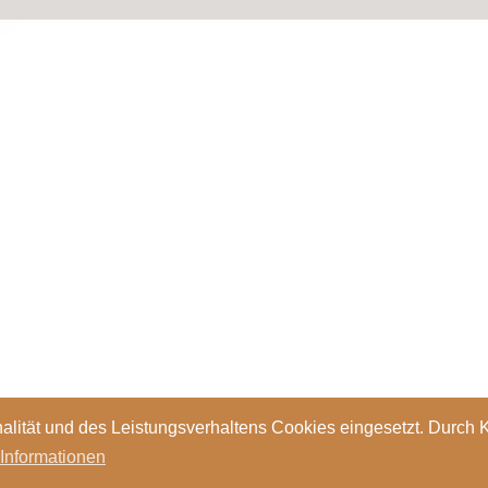
Fachberatungen
Fachberatung Bildnerisches
alität und des Leistungsverhaltens Cookies eingesetzt. Durch 
 Informationen