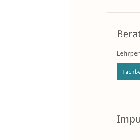
Bera
Lehrpe
Fachbe
Impu