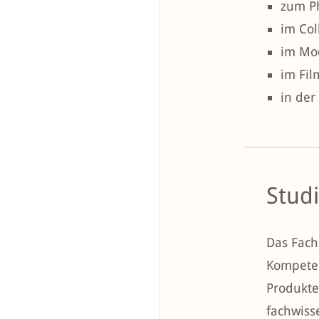
zum P
im Col
im Mo
im Fil
in der
Stud
Das Fach 
Kompeten
Produkte
fachwiss